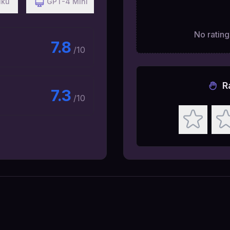
iku
GPT-4 Mini
No ratings
7.8
/10
R
7.3
/10