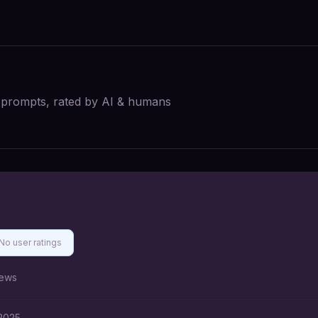
I prompts, rated by AI & humans
No user ratings
ews
 2025