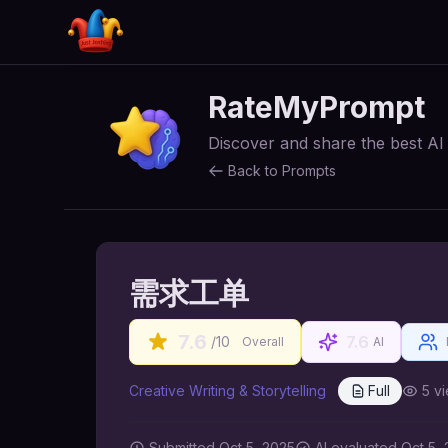
RateMyPrompt
Discover and share the best A
Back to Prompts
需求工单
7.6
7.6
/10
Overall
AI
Creative Writing & Storytelling
Full
5
vi
Submitted
Oct 5, 2025
AI
evaluated Oct 5,