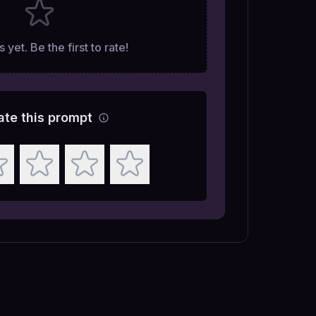
 yet. Be the first to rate!
ate this prompt